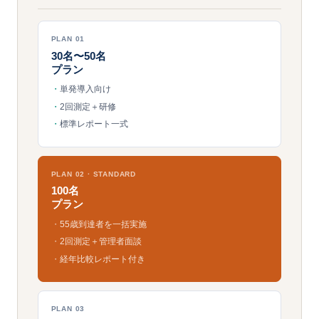
PLAN 01
30名〜50名
プラン
単発導入向け
2回測定＋研修
標準レポート一式
PLAN 02 · STANDARD
100名
プラン
55歳到達者を一括実施
2回測定＋管理者面談
経年比較レポート付き
PLAN 03