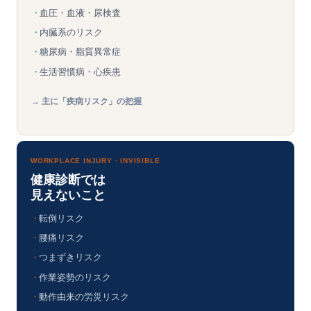
・
血圧・血液・尿検査
・
内臓系のリスク
・
糖尿病・脂質異常症
・
生活習慣病・心疾患
→ 主に「疾病リスク」の把握
WORKPLACE INJURY · INVISIBLE
健康診断では
見えないこと
・
転倒リスク
・
腰痛リスク
・
つまずきリスク
・
作業姿勢のリスク
・
動作由来の労災リスク