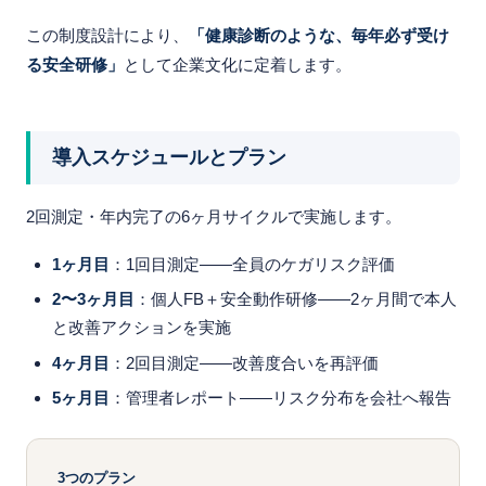
この制度設計により、
「健康診断のような、毎年必ず受け
る安全研修」
として企業文化に定着します。
導入スケジュールとプラン
2回測定・年内完了の6ヶ月サイクルで実施します。
1ヶ月目
：1回目測定——全員のケガリスク評価
2〜3ヶ月目
：個人FB＋安全動作研修——2ヶ月間で本人
と改善アクションを実施
4ヶ月目
：2回目測定——改善度合いを再評価
5ヶ月目
：管理者レポート——リスク分布を会社へ報告
3つのプラン