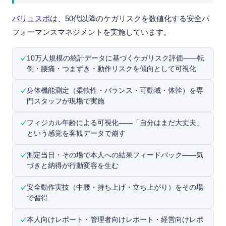
バリュスポ
は、50代以降のケガリスクを数値化する安全パ
フォーマンスマネジメントを実施しています。
10万人規模の統計データに基づくケガリスク評価——転
倒・腰痛・つまずき・動作リスクを傾向として可視化
身体機能測定（柔軟性・バランス・可動域・体幹）を専
門スタッフが現場で実施
フィジカル年齢による可視化——「自分はまだ大丈夫」
という感覚を客観データで崩す
測定当日・その場で本人への結果フィードバック——気
づきと納得が行動変容を生む
安全動作実技（中腰・持ち上げ・立ち上がり）をその場
で習得
本人向けレポート・管理者向けレポート・経営向けレポ