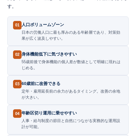
す。
人口ボリュームゾーン
01
日本の労働人口に最も厚みのある年齢層であり、対策効
果が広く波及しやすい。
身体機能低下に気づきやすい
02
55歳前後で身体機能の個人差が数値として明確に現れは
じめる。
60歳前に改善できる
03
定年・雇用延長前の余力があるタイミング。改善の余地
が大きい。
年齢区切り運用に乗せやすい
04
人事・給与制度の節目と自然につながる実務的な運用設
計が可能。