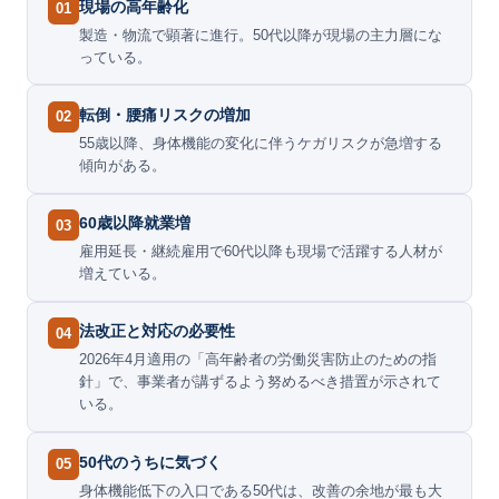
現場の高年齢化
01
製造・物流で顕著に進行。50代以降が現場の主力層にな
っている。
転倒・腰痛リスクの増加
02
55歳以降、身体機能の変化に伴うケガリスクが急増する
傾向がある。
60歳以降就業増
03
雇用延長・継続雇用で60代以降も現場で活躍する人材が
増えている。
法改正と対応の必要性
04
2026年4月適用の「高年齢者の労働災害防止のための指
針」で、事業者が講ずるよう努めるべき措置が示されて
いる。
50代のうちに気づく
05
身体機能低下の入口である50代は、改善の余地が最も大