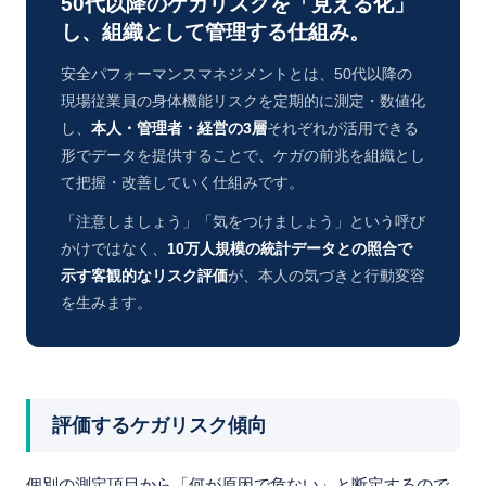
50代以降のケガリスクを「見える化」
し、組織として管理する仕組み。
安全パフォーマンスマネジメントとは、50代以降の
現場従業員の身体機能リスクを定期的に測定・数値化
し、
本人・管理者・経営の3層
それぞれが活用できる
形でデータを提供することで、ケガの前兆を組織とし
て把握・改善していく仕組みです。
「注意しましょう」「気をつけましょう」という呼び
かけではなく、
10万人規模の統計データとの照合で
示す客観的なリスク評価
が、本人の気づきと行動変容
を生みます。
評価するケガリスク傾向
個別の測定項目から「何が原因で危ない」と断定するので