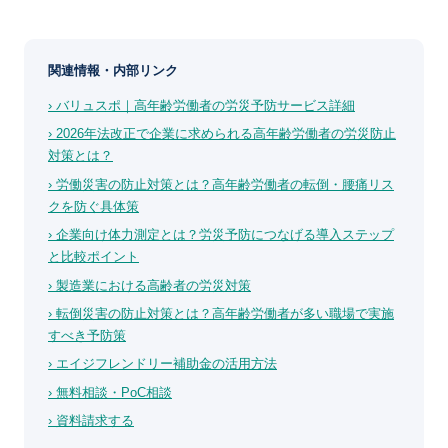
関連情報・内部リンク
› バリュスポ｜高年齢労働者の労災予防サービス詳細
› 2026年法改正で企業に求められる高年齢労働者の労災防止
対策とは？
› 労働災害の防止対策とは？高年齢労働者の転倒・腰痛リス
クを防ぐ具体策
› 企業向け体力測定とは？労災予防につなげる導入ステップ
と比較ポイント
› 製造業における高齢者の労災対策
› 転倒災害の防止対策とは？高年齢労働者が多い職場で実施
すべき予防策
› エイジフレンドリー補助金の活用方法
› 無料相談・PoC相談
› 資料請求する